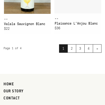
--
--
Plaisance L’Anjou Blanc
Valala Sauvignon Blanc
$36
$22
Page 1 of 4
1
2
3
4
→
HOME
OUR STORY
CONTACT