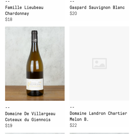
--
--
Famille Lieubeau
Gaspard Sauvignon Blanc
Chardonnay
$20
$18
--
--
Domaine Landron Chartier
Domaine De Villargeau
Melon B.
Coteaux du Giennois
$22
$19