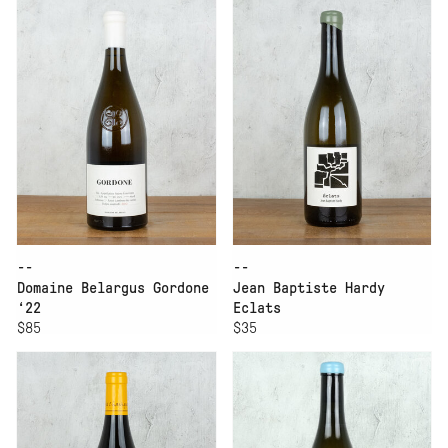
--
--
Domaine Belargus Gordone
Jean Baptiste Hardy
‘22
Eclats
$85
$35