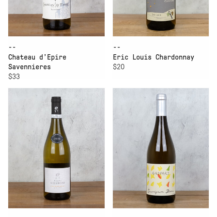
--
--
Chateau d’Epire
Eric Louis Chardonnay
Savennieres
$20
$33